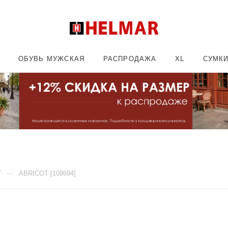
ОБУВЬ МУЖСКАЯ
РАСПРОДАЖА
XL
СУМК
—
T
ABRICOT [109694]