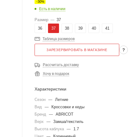
-
30
%
Есть в наличии
Размер
—
37
36
37
38
39
40
41
Таблица размеров
?
ЗАРЕЗЕРВИРОВАТЬ В МАГАЗИНЕ
Рассчитать доставку
Хочу в подарок
Характеристики
Сезон
—
Летние
Вид
—
Кроссовки и кеды
Бренд
—
ABRICOT
Верх
—
Замша/текстиль
Высота каблука
—
1.7
Цвет
—
Коричневый