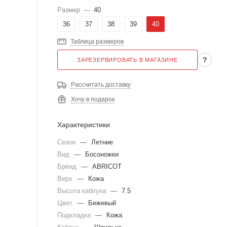
Размер
—
40
36
37
38
39
40
Таблица размеров
?
ЗАРЕЗЕРВИРОВАТЬ В МАГАЗИНЕ
Рассчитать доставку
Хочу в подарок
Характеристики
Сезон
—
Летние
Вид
—
Босоножки
Бренд
—
ABRICOT
Верх
—
Кожа
Высота каблука
—
7.5
Цвет
—
Бежевый
Подкладка
—
Кожа