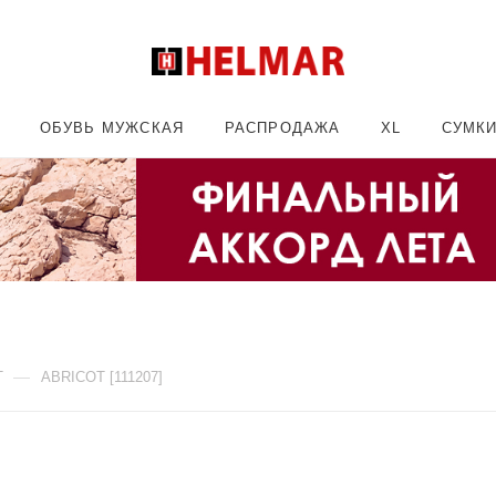
ОБУВЬ МУЖСКАЯ
РАСПРОДАЖА
XL
СУМК
—
T
ABRICOT [111207]