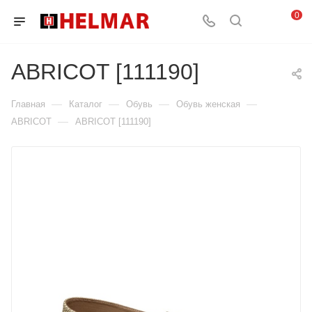
0
ABRICOT [111190]
—
—
—
—
Главная
Каталог
Обувь
Обувь женская
—
ABRICOT
ABRICOT [111190]