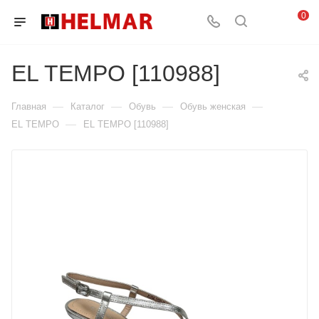
0
EL TEMPO [110988]
—
—
—
—
Главная
Каталог
Обувь
Обувь женская
—
EL TEMPO
EL TEMPO [110988]