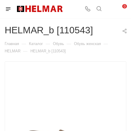
0
HELMAR_b [110543]
—
—
—
—
Главная
Каталог
Обувь
Обувь женская
—
HELMAR
HELMAR_b [110543]