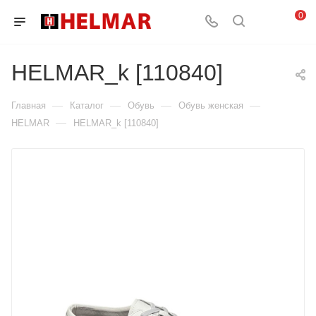
0
HELMAR_k [110840]
—
—
—
—
Главная
Каталог
Обувь
Обувь женская
—
HELMAR
HELMAR_k [110840]