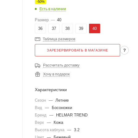
-
50
%
Есть в наличии
Размер
—
40
36
37
38
39
40
Таблица размеров
?
ЗАРЕЗЕРВИРОВАТЬ В МАГАЗИНЕ
Рассчитать доставку
Хочу в подарок
Характеристики
Сезон
—
Летние
Вид
—
Босоножки
Бренд
—
HELMAR TREND
Верх
—
Кожа
Высота каблука
—
3.2
Цвет
—
Бежевый