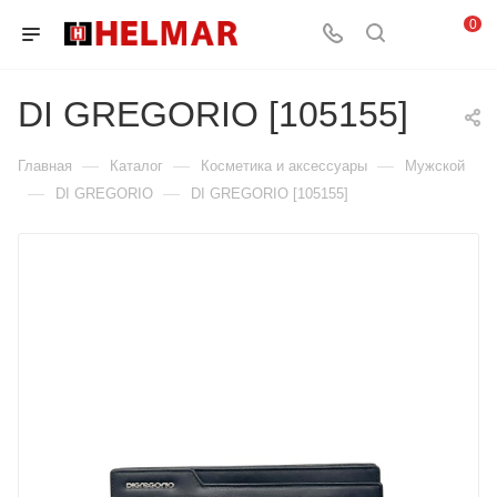
0
DI GREGORIO [105155]
—
—
—
Главная
Каталог
Косметика и аксессуары
Мужской
—
—
DI GREGORIO
DI GREGORIO [105155]