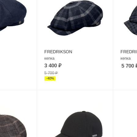
FREDRIKSON
FREDR
кепка
кепка
3 400
₽
5 700
5 700
₽
-
40
%