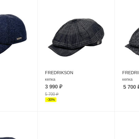
FREDRIKSON
FREDR
кепка
кепка
3 990
₽
5 700
5 700
₽
-
30
%