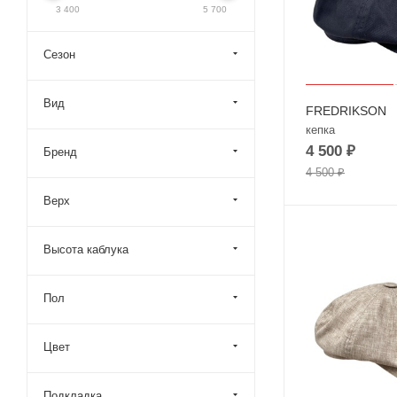
3 400
5 700
Сезон
Вид
FREDRIKSON
кепка
4 500
₽
Бренд
4 500
₽
Верх
Высота каблука
Пол
Цвет
Подкладка