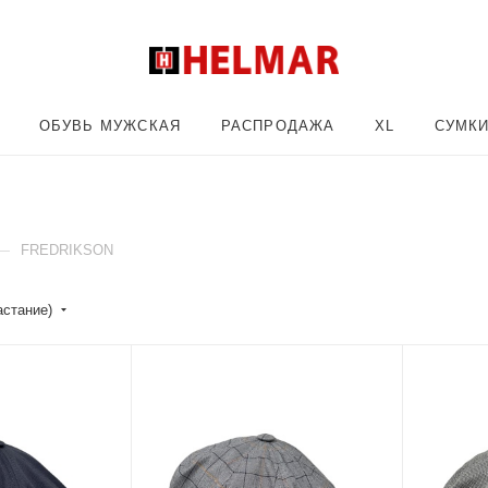
ОБУВЬ МУЖСКАЯ
РАСПРОДАЖА
XL
СУМК
—
FREDRIKSON
астание)