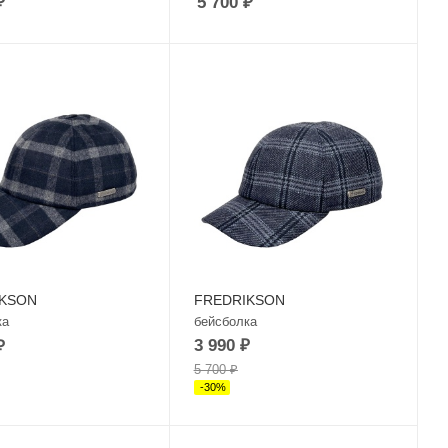
₽
5 700
₽
IKSON
FREDRIKSON
ка
бейсболка
3 990
₽
₽
5 700
₽
-
30
%