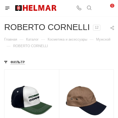
0
ROBERTO CORNELLI
12
—
—
—
Главная
Каталог
Косметика и аксессуары
Мужской
—
ROBERTO CORNELLI
ФИЛЬТР