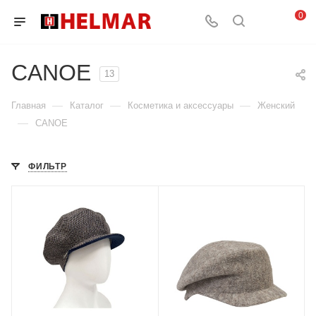
0
CANOE
13
—
—
—
Главная
Каталог
Косметика и аксессуары
Женский
—
CANOE
ФИЛЬТР