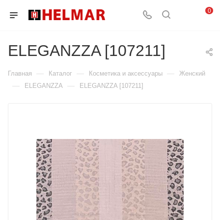
0
ELEGANZZA [107211]
—
—
—
Главная
Каталог
Косметика и аксессуары
Женский
—
—
ELEGANZZA
ELEGANZZA [107211]