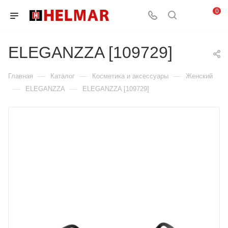
0
ELEGANZZA [109729]
—
—
—
Главная
Каталог
Косметика и аксессуары
Женский
—
—
ELEGANZZA
ELEGANZZA [109729]