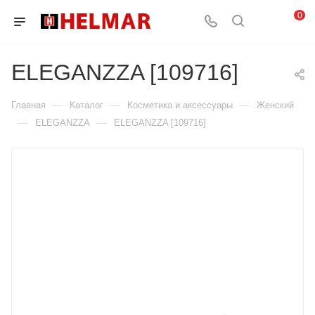
0
ELEGANZZA [109716]
—
—
—
Главная
Каталог
Косметика и аксессуары
Женский
—
—
ELEGANZZA
ELEGANZZA [109716]