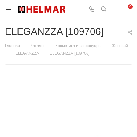
0
ELEGANZZA [109706]
—
—
—
Главная
Каталог
Косметика и аксессуары
Женский
—
—
ELEGANZZA
ELEGANZZA [109706]