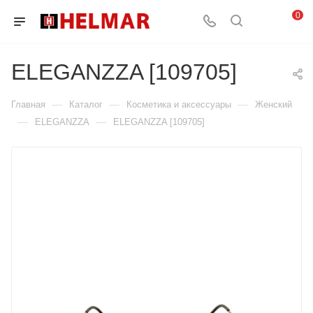
0
ELEGANZZA [109705]
—
—
—
Главная
Каталог
Косметика и аксессуары
Женский
—
—
ELEGANZZA
ELEGANZZA [109705]