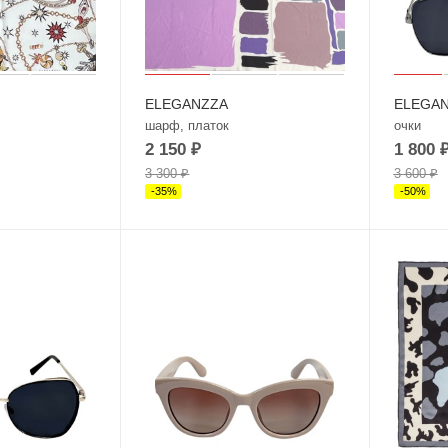
ELEGANZZA
ELEGA
шарф, платок
очки
2 150
₽
1 800
3 300
₽
3 600
₽
-
35
%
-
50
%