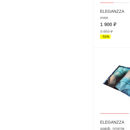
ELEGANZZA
очки
1 900
₽
3 850
₽
-
51
%
ELEGANZZA
шарф, платок