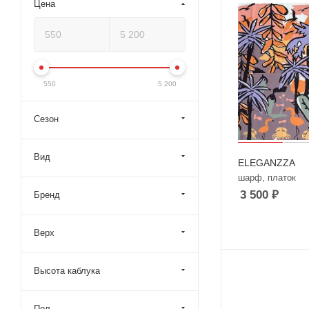
Цена
550
5 200
Сезон
Вид
ELEGANZZA
шарф, платок
3 500
₽
Бренд
Верх
Высота каблука
Пол