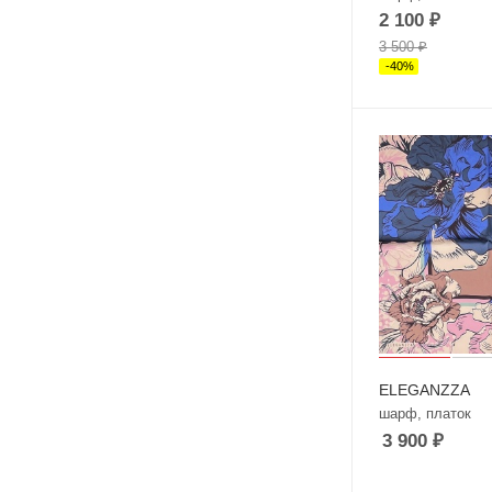
2 100
₽
3 500
₽
-
40
%
ELEGANZZA
шарф, платок
3 900
₽