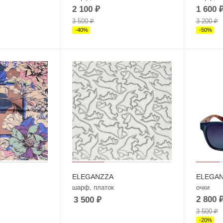
2 100
₽
1 600
3 500
₽
3 200
₽
-
40
%
-
50
%
ELEGANZZA
ELEGA
шарф, платок
очки
2 800
3 500
₽
3 500
₽
-
20
%