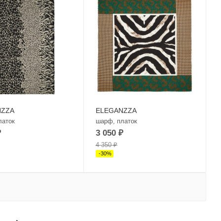
NZZA
ELEGANZZA
латок
шарф, платок
₽
3 050
₽
4 350
₽
-
30
%