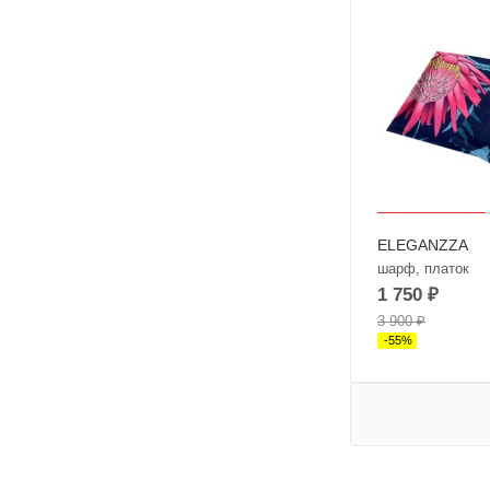
ELEGANZZA
шарф, платок
1 750
₽
3 900
₽
-
55
%