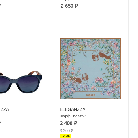
₽
2 650
₽
NZZA
ELEGANZZA
шарф, платок
₽
2 400
₽
3 200
₽
-
25
%