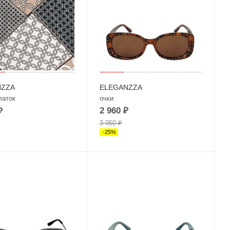
NZZA
ELEGANZZA
латок
очки
2 960
₽
₽
3 950
₽
-
25
%