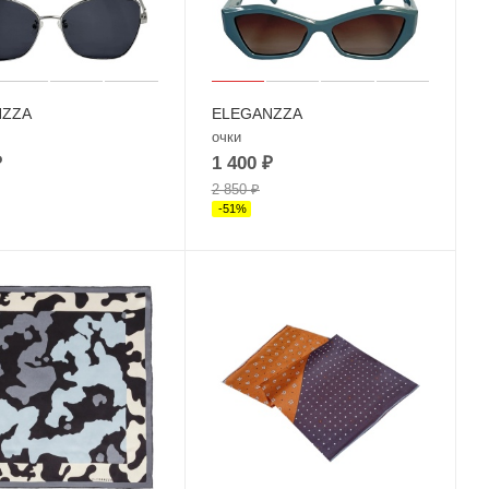
NZZA
ELEGANZZA
очки
₽
1 400
₽
2 850
₽
-
51
%