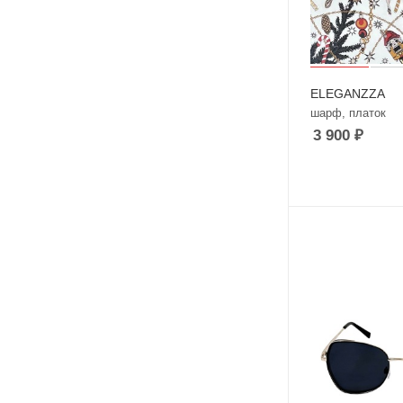
ELEGANZZA
шарф, платок
3 900
₽