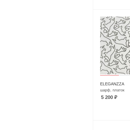
ELEGANZZA
шарф, платок
5 200
₽