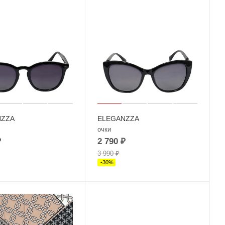
NZZA
ELEGANZZA
очки
₽
2 790
₽
3 990
₽
-
30
%