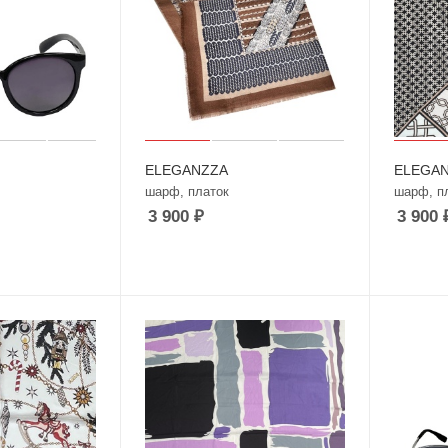
ELEGANZZA
ELEGA
шарф, платок
шарф, п
3 900
₽
3 900