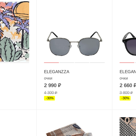
ELEGANZZA
ELEGA
очки
очки
2 990
₽
2 660
4 300
₽
3 800
₽
-
30
%
-
30
%