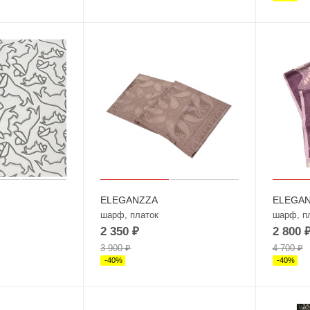
ELEGANZZA
ELEGA
шарф, платок
шарф, п
2 350
₽
2 800
3 900
₽
4 700
₽
-
40
%
-
40
%