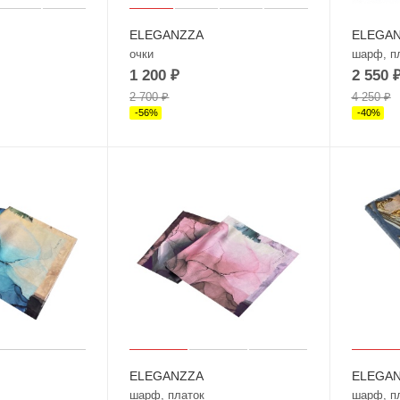
ELEGANZZA
ELEGA
очки
шарф, п
1 200
₽
2 550
2 700
₽
4 250
₽
-
56
%
-
40
%
ELEGANZZA
ELEGA
шарф, платок
шарф, п