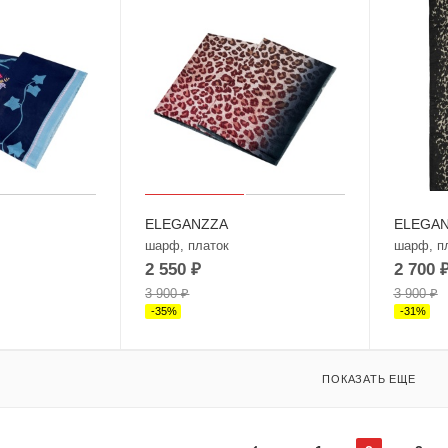
ELEGANZZA
ELEGA
шарф, платок
шарф, п
2 550
₽
2 700
3 900
₽
3 900
₽
-
35
%
-
31
%
ПОКАЗАТЬ ЕЩЕ