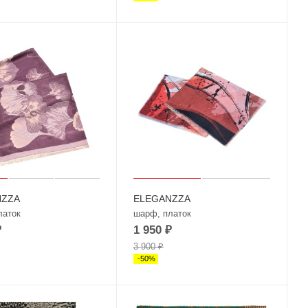
NZZA
ELEGANZZA
латок
шарф, платок
₽
1 950
₽
3 900
₽
-
50
%