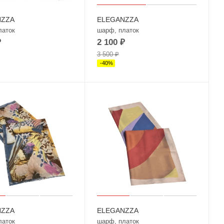
NZZA
ELEGANZZA
латок
шарф, платок
₽
2 100
₽
3 500
₽
-
40
%
NZZA
ELEGANZZA
латок
шарф, платок