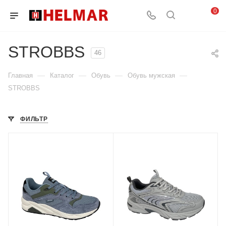
0
STROBBS
46
—
—
—
—
Главная
Каталог
Обувь
Обувь мужская
STROBBS
ФИЛЬТР