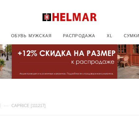
ОБУВЬ МУЖСКАЯ
РАСПРОДАЖА
XL
СУМК
—
E
CAPRICE [111217]