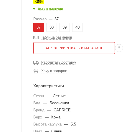
-
25
%
Есть в наличии
Размер
—
37
37
38
39
40
Таблица размеров
?
ЗАРЕЗЕРВИРОВАТЬ В МАГАЗИНЕ
Рассчитать доставку
Хочу в подарок
Характеристики
Сезон
—
Летние
Вид
—
Босоножки
Бренд
—
CAPRICE
Верх
—
Кожа
Высота каблука
—
5.5
Цвет
—
Синий