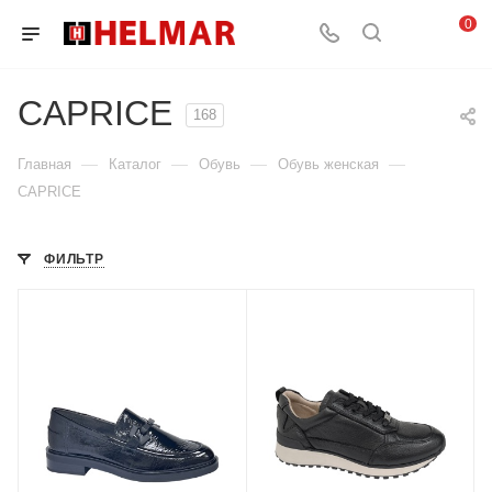
0
CAPRICE
168
—
—
—
—
Главная
Каталог
Обувь
Обувь женская
CAPRICE
ФИЛЬТР