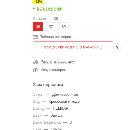
-
22
%
Есть в наличии
Размер
—
36
36
37
39
Таблица размеров
?
ЗАРЕЗЕРВИРОВАТЬ В МАГАЗИНЕ
Рассчитать доставку
Хочу в подарок
Характеристики
Сезон
—
Демисезонные
Вид
—
Кроссовки и кеды
Бренд
—
HELMAR
Верх
—
Замша
Высота каблука
—
3
Цвет
—
Комби