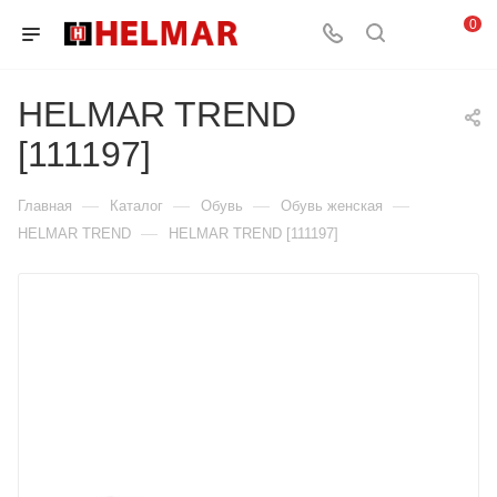
0
HELMAR TREND
[111197]
—
—
—
—
Главная
Каталог
Обувь
Обувь женская
—
HELMAR TREND
HELMAR TREND [111197]