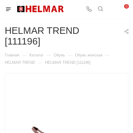
0
HELMAR TREND
[111196]
—
—
—
—
Главная
Каталог
Обувь
Обувь женская
—
HELMAR TREND
HELMAR TREND [111196]