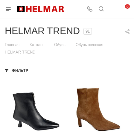
0
HELMAR TREND
91
—
—
—
—
Главная
Каталог
Обувь
Обувь женская
HELMAR TREND
ФИЛЬТР