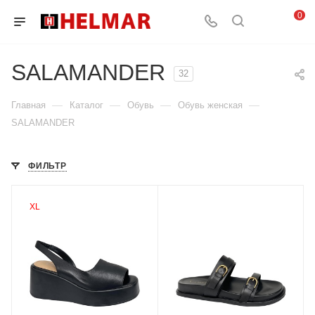
0
SALAMANDER
32
—
—
—
—
Главная
Каталог
Обувь
Обувь женская
SALAMANDER
ФИЛЬТР
XL