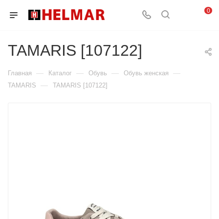
0
TAMARIS [107122]
—
—
—
—
Главная
Каталог
Обувь
Обувь женская
—
TAMARIS
TAMARIS [107122]