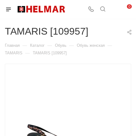
0
TAMARIS [109957]
—
—
—
—
Главная
Каталог
Обувь
Обувь женская
—
TAMARIS
TAMARIS [109957]