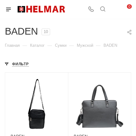
0
BADEN
10
—
—
—
—
Главная
Каталог
Сумки
Мужской
BADEN
ФИЛЬТР