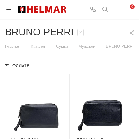
0
BRUNO PERRI
2
—
—
—
—
Главная
Каталог
Сумки
Мужской
BRUNO PERRI
ФИЛЬТР