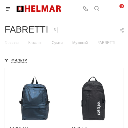
0
FABRETTI
6
—
—
—
—
Главная
Каталог
Сумки
Мужской
FABRETTI
ФИЛЬТР