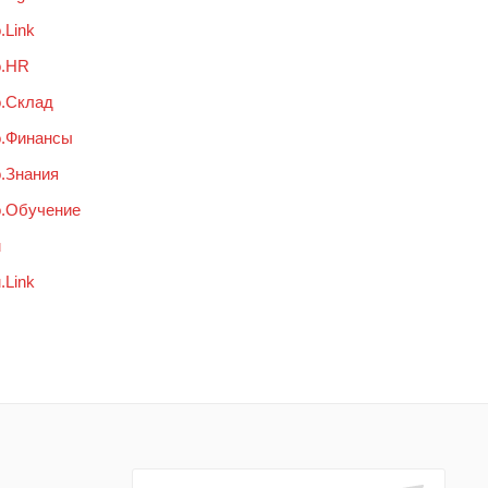
.Link
о.HR
.Склад
о.Финансы
.Знания
о.Обучение
u
.Link