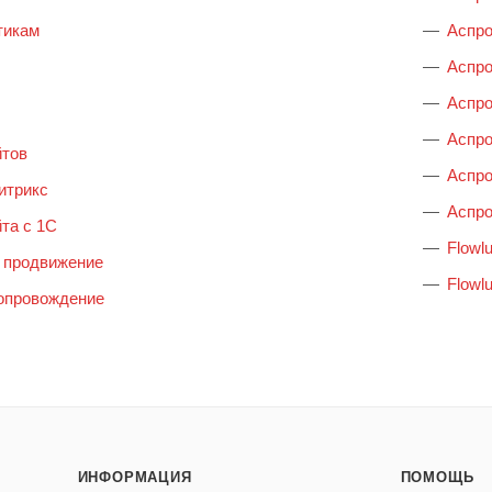
тикам
Аспро
Аспр
Аспро
Аспр
йтов
Аспро
итрикс
Аспр
та с 1С
Flowl
 продвижение
Flowlu
опровождение
ИНФОРМАЦИЯ
ПОМОЩЬ