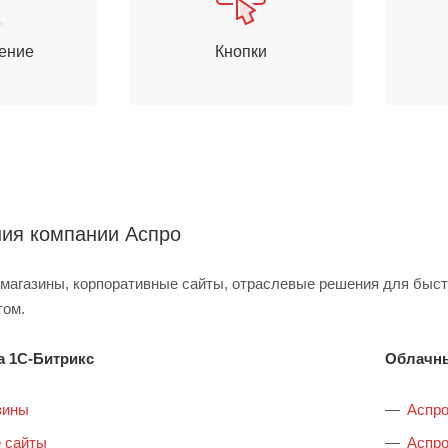
ение
Кнопки
ия компании Аспро
-магазины, корпоративные сайты, отраслевые решения для быст
том.
а 1С-Битрикс
Облачн
зины
Аспро
 сайты
Аспро