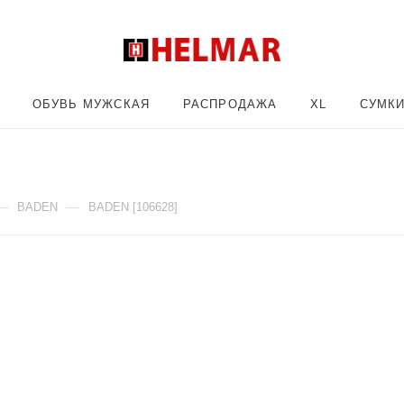
ОБУВЬ МУЖСКАЯ
РАСПРОДАЖА
XL
СУМК
—
—
BADEN
BADEN [106628]