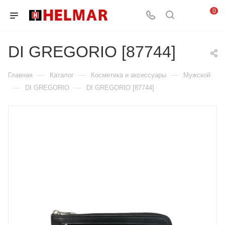
0
DI GREGORIO [87744]
—
—
—
Главная
Каталог
Косметика и аксессуары
Мужской
—
—
DI GREGORIO
DI GREGORIO [87744]