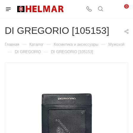
0
DI GREGORIO [105153]
—
—
—
Главная
Каталог
Косметика и аксессуары
Мужской
—
—
DI GREGORIO
DI GREGORIO [105153]