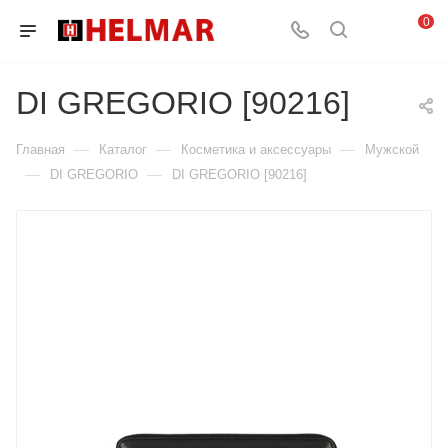
0
DI GREGORIO [90216]
—
—
—
Главная
Каталог
Косметика и аксессуары
Мужской
—
—
DI GREGORIO
DI GREGORIO [90216]