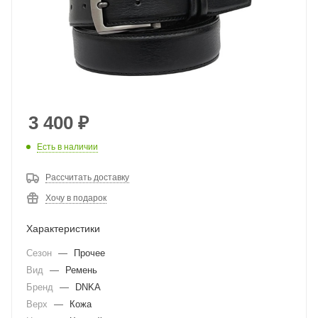
3 400
₽
Есть в наличии
Рассчитать доставку
Хочу в подарок
Характеристики
Сезон
—
Прочее
Вид
—
Ремень
Бренд
—
DNKA
Верх
—
Кожа