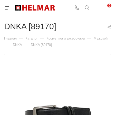
0
DNKA [89170]
—
—
—
Главная
Каталог
Косметика и аксессуары
Мужской
—
—
DNKA
DNKA [89170]