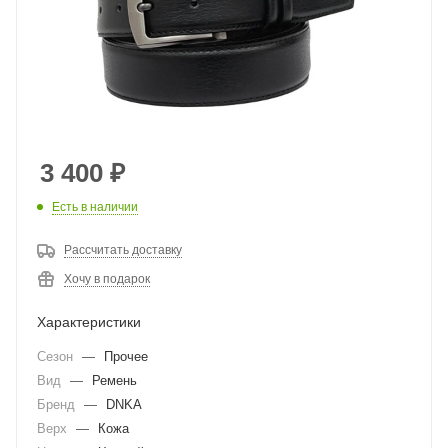
3 400
₽
Есть в наличии
Рассчитать доставку
Хочу в подарок
Характеристики
Сезон
—
Прочее
Вид
—
Ремень
Бренд
—
DNKA
Верх
—
Кожа