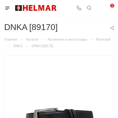
0
DNKA [89170]
—
—
—
Главная
Каталог
Косметика и аксессуары
Мужской
—
—
DNKA
DNKA [89170]