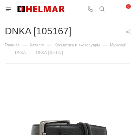
0
DNKA [105167]
—
—
—
Главная
Каталог
Косметика и аксессуары
Мужской
—
—
DNKA
DNKA [105167]