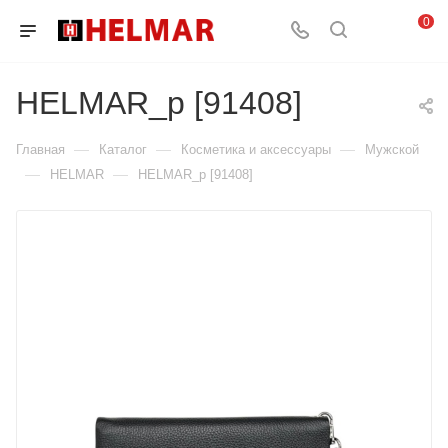
0
HELMAR_p [91408]
—
—
—
Главная
Каталог
Косметика и аксессуары
Мужской
—
—
HELMAR
HELMAR_p [91408]