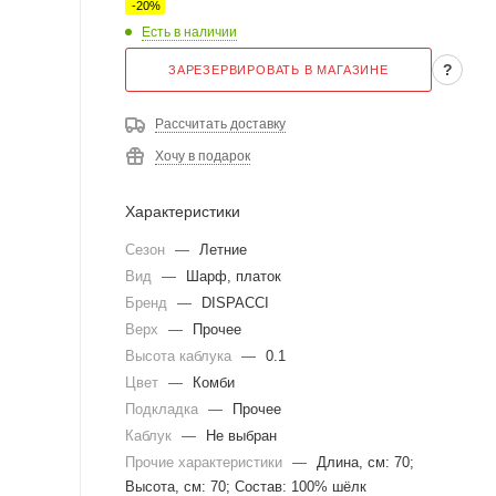
-
20
%
Есть в наличии
?
ЗАРЕЗЕРВИРОВАТЬ В МАГАЗИНЕ
Рассчитать доставку
Хочу в подарок
Характеристики
Сезон
—
Летние
Вид
—
Шарф, платок
Бренд
—
DISPACCI
Верх
—
Прочее
Высота каблука
—
0.1
Цвет
—
Комби
Подкладка
—
Прочее
Каблук
—
Не выбран
Прочие характеристики
—
Длина, см: 70;
Высота, см: 70; Состав: 100% шёлк