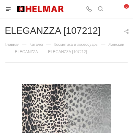
0
ELEGANZZA [107212]
—
—
—
Главная
Каталог
Косметика и аксессуары
Женский
—
—
ELEGANZZA
ELEGANZZA [107212]