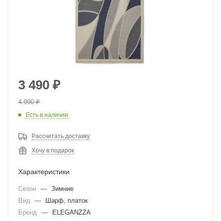
3 490
₽
4 990
₽
Есть в наличии
Рассчитать доставку
Хочу в подарок
Характеристики
Сезон
—
Зимние
Вид
—
Шарф, платок
Бренд
—
ELEGANZZA