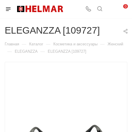
0
ELEGANZZA [109727]
—
—
—
Главная
Каталог
Косметика и аксессуары
Женский
—
—
ELEGANZZA
ELEGANZZA [109727]