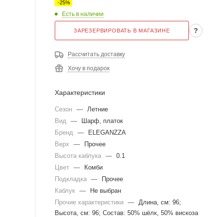
-
25
%
Есть в наличии
?
ЗАРЕЗЕРВИРОВАТЬ В МАГАЗИНЕ
Рассчитать доставку
Хочу в подарок
Характеристики
Сезон
—
Летние
Вид
—
Шарф, платок
Бренд
—
ELEGANZZA
Верх
—
Прочее
Высота каблука
—
0.1
Цвет
—
Комби
Подкладка
—
Прочее
Каблук
—
Не выбран
Прочие характеристики
—
Длина, см: 96;
Высота, см: 96; Состав: 50% шёлк, 50% вискоза