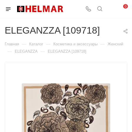
0
ELEGANZZA [109718]
—
—
—
Главная
Каталог
Косметика и аксессуары
Женский
—
—
ELEGANZZA
ELEGANZZA [109718]