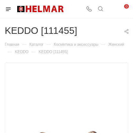
0
KEDDO [111455]
—
—
—
Главная
Каталог
Косметика и аксессуары
Женский
—
—
KEDDO
KEDDO [111455]