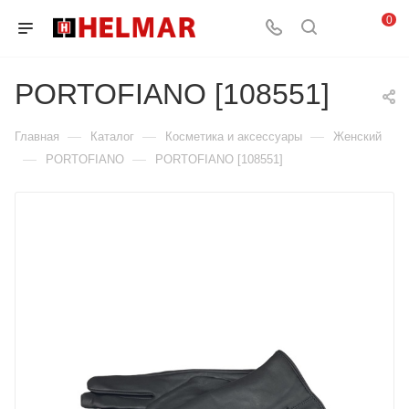
0
PORTOFIANO [108551]
—
—
—
Главная
Каталог
Косметика и аксессуары
Женский
—
—
PORTOFIANO
PORTOFIANO [108551]