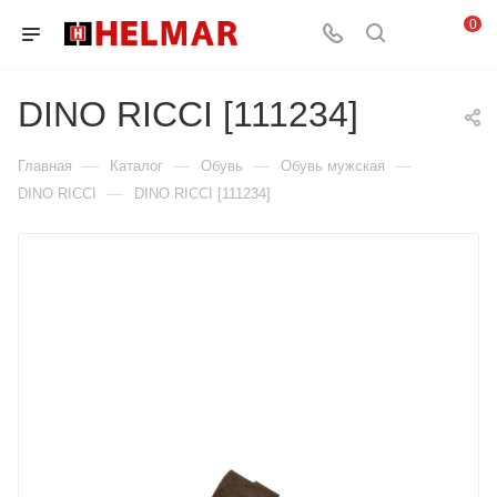
0
DINO RICCI [111234]
—
—
—
—
Главная
Каталог
Обувь
Обувь мужская
—
DINO RICCI
DINO RICCI [111234]