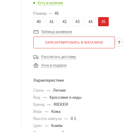
Есть в наличии
Размер
—
45
40
41
42
43
44
45
Таблица размеров
?
ЗАРЕЗЕРВИРОВАТЬ В МАГАЗИНЕ
Рассчитать доставку
Хочу в подарок
Характеристики
Сезон
—
Летние
Вид
—
Кроссовки и кеды
Бренд
—
RIEKER
Верх
—
Кожа
Высота каблука
—
0.1
Цвет
—
Комби