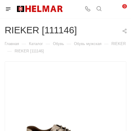
0
RIEKER [111146]
—
—
—
—
Главная
Каталог
Обувь
Обувь мужская
RIEKER
—
RIEKER [111146]